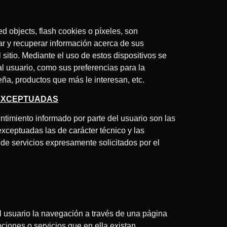
d objects, flash cookies o píxeles, son
r y recuperar información acerca de sus
 sitio. Mediante el uso de estos dispositivos se
l usuario, como sus preferencias para la
eña, productos que más le interesan, etc.
 EXCEPTUADAS
ntimiento informado por parte del usuario son las
exceptuadas las de carácter técnico y las
 de servicios expresamente solicitados por el
 usuario la navegación a través de una página
opciones o servicios que en ella existan.